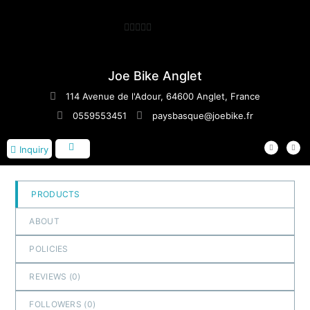
0
out
of
Joe Bike Anglet
5
114 Avenue de l'Adour, 64600 Anglet, France
0559553451
paysbasque@joebike.fr
Inquiry
PRODUCTS
ABOUT
POLICIES
REVIEWS (
0
)
FOLLOWERS (
0
)