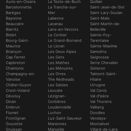
Auris-en-Oisans
La Teste-de-Buch
Quillan
Barcelonnette
La Tranche-sur-
Saint-Jean-de-Sixt
Barèges
Mer
Saint-Lary-Soulan
Bayonne
Labenne
Saint-Malo
Beaucaire
Lacanau
Saint-Martin-de-
Biarritz
Lans-en-Vercors
Belleville
Bidart
Le Corbier
Sainte-Foy-
Bourg-Saint-
Le Grand-Bornand
Tarentaise
Maurice
Le Lioran
Sainte-Maxime
Briançon
Les Deux Alpes
Samoëns
Cap Ferret
Les Gets
Seignosse
Capbreton
Les Mathes
Serre Chevalier
Chamonix
Les Ménuires
Sisteron
Champagny-en-
Les Orres
Talmont-Saint-
Vanoise
The Redheads
Hilaire
Châtel-Guyon
Les Saisies
Urrugne
Crest-Voland
Leucate
Val Cenis
Dévoluy
Lézignan-
Val d'Isère
Dinan
Corbières
Val Thorens
Embrun
Loudenvielle
Valberg
Flumet
Luchon
Doodles
Frontignan
Luz-Saint-Sauveur
Vendays-
Gourette
Marennes
Montalivet
Gruissan
Marseille
Villard-de-Lans