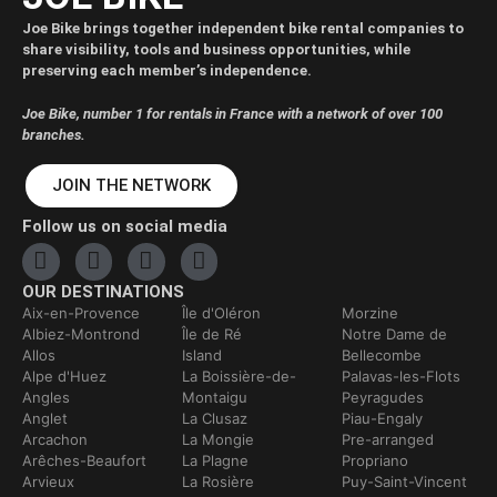
Joe Bike brings together independent bike rental companies to
share visibility, tools and business opportunities, while
preserving each member’s independence.
Joe Bike, number 1 for rentals in France with a network of over 100
branches.
JOIN THE NETWORK
Follow us on social media
OUR DESTINATIONS
Aix-en-Provence
Île d'Oléron
Morzine
Albiez-Montrond
Île de Ré
Notre Dame de
Allos
Island
Bellecombe
Alpe d'Huez
La Boissière-de-
Palavas-les-Flots
Angles
Montaigu
Peyragudes
Anglet
La Clusaz
Piau-Engaly
Arcachon
La Mongie
Pre-arranged
Arêches-Beaufort
La Plagne
Propriano
Arvieux
La Rosière
Puy-Saint-Vincent