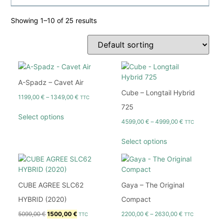
Showing 1–10 of 25 results
A-Spadz – Cavet Air
Cube – Longtail Hybrid
1199,00
€
–
1349,00
€
TTC
725
Select options
4599,00
€
–
4999,00
€
TTC
Select options
CUBE AGREE SLC62
Gaya – The Original
HYBRID (2020)
Compact
5099,00
€
1500,00
€
2200,00
€
–
2630,00
€
TTC
TTC