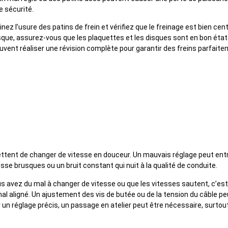
 sécurité.
nez l’usure des patins de frein et vérifiez que le freinage est bien cent
isque, assurez-vous que les plaquettes et les disques sont en bon éta
uvent réaliser une révision complète pour garantir des freins parfaite
juster les dérailleurs
ettent de changer de vitesse en douceur. Un mauvais réglage peut ent
e brusques ou un bruit constant qui nuit à la qualité de conduite.
us avez du mal à changer de vitesse ou que les vitesses sautent, c’es
mal aligné. Un ajustement des vis de butée ou de la tension du câble pe
 un réglage précis, un passage en atelier peut être nécessaire, surtou