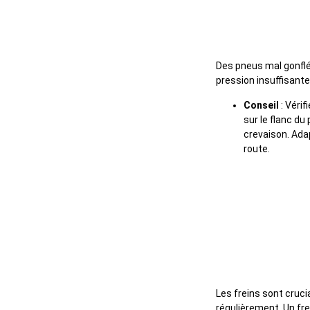
3. Ne pas 
Des pneus mal gonflé
pression insuffisant
Conseil
: Véri
sur le flanc du
crevaison. Adap
route.
4. Ne pas a
Les freins sont cruci
régulièrement. Un fr