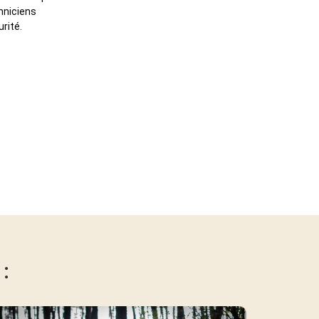
chniciens
urité.
: