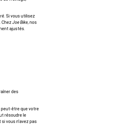
ré. Si vous utilisez
t. Chez
Joe Bike
, nos
ment ajustés.
raîner des
t peut-être que votre
ut résoudre le
t si vous n’avez pas