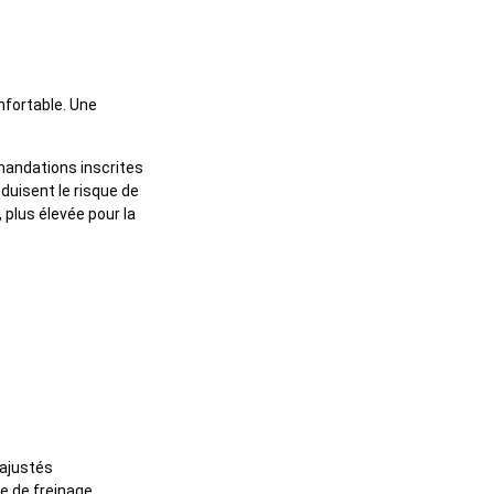
nfortable. Une
mandations inscrites
éduisent le risque de
 plus élevée pour la
 ajustés
e de freinage,