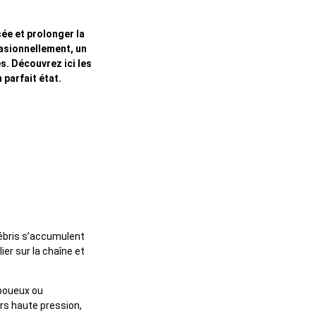
ée et prolonger la
casionnellement, un
s. Découvrez ici les
 parfait état.
débris s’accumulent
er sur la chaîne et
 boueux ou
rs haute pression,