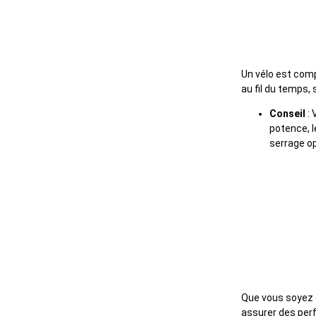
6. Oubli
Un vélo est com
au fil du temps
Conseil
: 
potence, l
serrage op
Prêt à f
Que vous soyez c
assurer des per