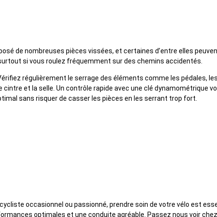
er le serrage des éléments du vélo
posé de nombreuses pièces vissées, et certaines d’entre elles peuven
, surtout si vous roulez fréquemment sur des chemins accidentés.
Vérifiez régulièrement le serrage des éléments comme les pédales, les
e cintre et la selle. Un contrôle rapide avec une clé dynamométrique v
timal sans risquer de casser les pièces en les serrant trop fort.
aire entretenir votre vélo ?
ycliste occasionnel ou passionné, prendre soin de votre vélo est esse
formances optimales et une conduite agréable. Passez nous voir che