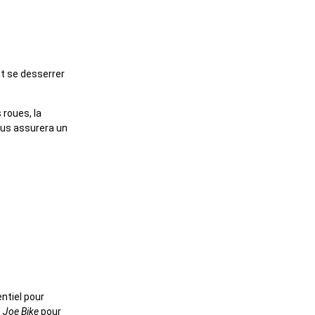
t se desserrer
 roues, la
ous assurera un
ntiel pour
z
Joe Bike
pour