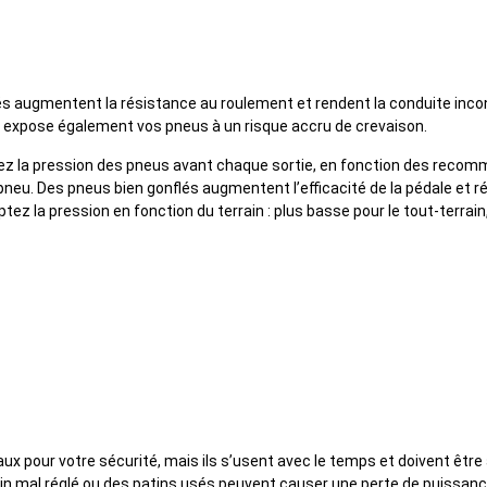
vérifier la pression des pneus
s augmentent la résistance au roulement et rendent la conduite inco
e expose également vos pneus à un risque accru de crevaison.
fiez la pression des pneus avant chaque sortie, en fonction des recom
 pneu. Des pneus bien gonflés augmentent l’efficacité de la pédale et r
tez la pression en fonction du terrain : plus basse pour le tout-terrain,
ligner ou entretenir les freins
aux pour votre sécurité, mais ils s’usent avec le temps et doivent être
ein mal réglé ou des patins usés peuvent causer une perte de puissanc