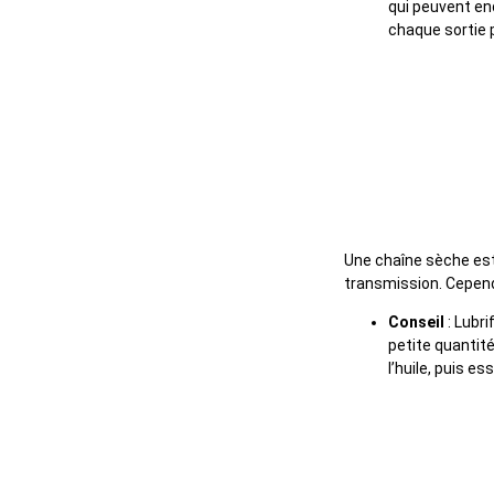
qui peuvent e
chaque sortie 
2. Oublier 
Une chaîne sèche est
transmission. Cependa
Conseil
: Lubri
petite quantité
l’huile, puis e