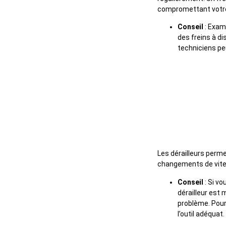
compromettant votre
Conseil
: Exami
des freins à d
techniciens pe
5. Ne pas a
Les dérailleurs perm
changements de vitess
Conseil
: Si vo
dérailleur est 
problème. Pour
l’outil adéquat.