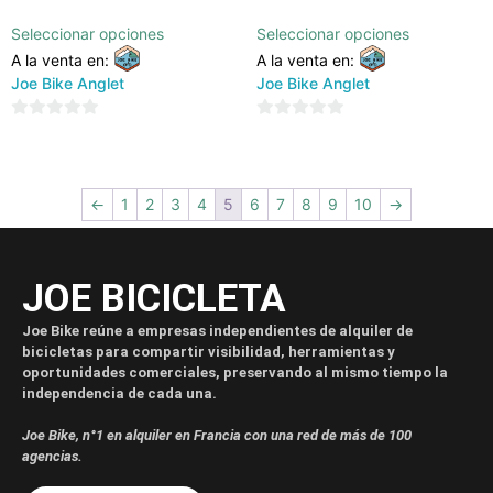
Seleccionar opciones
Seleccionar opciones
A la venta en:
A la venta en:
Joe Bike Anglet
Joe Bike Anglet
0
0
de
de
5
5
←
1
2
3
4
5
6
7
8
9
10
→
JOE BICICLETA
Joe Bike reúne a empresas independientes de alquiler de
bicicletas para compartir visibilidad, herramientas y
oportunidades comerciales, preservando al mismo tiempo la
independencia de cada una.
Joe Bike, n°1 en alquiler en Francia con una red de más de 100
agencias.