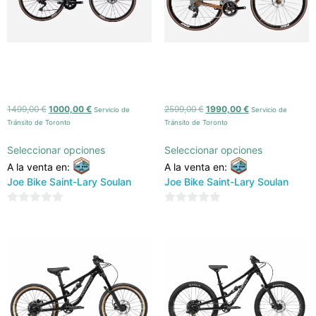
NAKAMURA CENTURY 350
Nakamura Century team
(2025)
(2025)
1499,00
€
1000,00
€
2599,00
€
1990,00
€
Servicio de
Servicio de
Tránsito de Toronto
Tránsito de Toronto
Seleccionar opciones
Seleccionar opciones
A la venta en:
A la venta en:
Joe Bike Saint-Lary Soulan
Joe Bike Saint-Lary Soulan
0
0
de
de
5
5