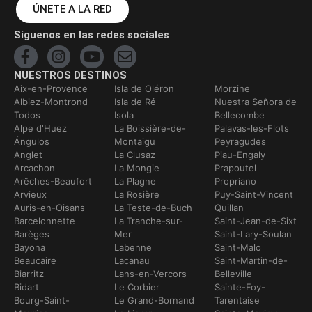
ÚNETE A LA RED
Síguenos en las redes sociales
NUESTROS DESTINOS
Aix-en-Provence
Isla de Oléron
Morzine
Albiez-Montrond
Isla de Ré
Nuestra Señora de
Todos
Isola
Bellecombe
Alpe d'Huez
La Boissière-de-
Palavas-les-Flots
Ángulos
Montaigu
Peyragudes
Anglet
La Clusaz
Piau-Engaly
Arcachon
La Mongie
Prapoutel
Arêches-Beaufort
La Plagne
Propriano
Arvieux
La Rosière
Puy-Saint-Vincent
Auris-en-Oisans
La Teste-de-Buch
Quillan
Barcelonnette
La Tranche-sur-
Saint-Jean-de-Sixt
Barèges
Mer
Saint-Lary-Soulan
Bayona
Labenne
Saint-Malo
Beaucaire
Lacanau
Saint-Martin-de-
Biarritz
Lans-en-Vercors
Belleville
Bidart
Le Corbier
Sainte-Foy-
Bourg-Saint-
Le Grand-Bornand
Tarentaise