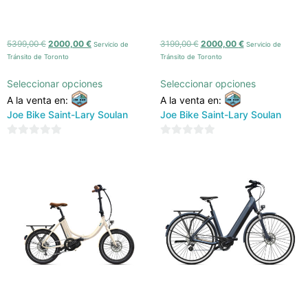
NORCO SHORE PARK (2022)
NORCO SIGHT (2023)
5399,00
€
2000,00
€
3199,00
€
2000,00
€
Servicio de
Servicio de
Tránsito de Toronto
Tránsito de Toronto
Seleccionar opciones
Seleccionar opciones
A la venta en:
A la venta en:
Joe Bike Saint-Lary Soulan
Joe Bike Saint-Lary Soulan
0
0
de
de
5
5
O2Feel – iPeps
O2Feel – iSwan 6