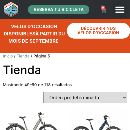
0
RESERVA TU BICICLETA
VÉLOS D’OCCASION
DÉCOUVRIR NOS
VÉLOS D'OCCASION
DISPONIBLESÀ PARTIR DU
MOIS DE SEPTEMBRE
Inicio
/
Tienda
/ Página 5
Tienda
Mostrando 49–60 de 118 resultados