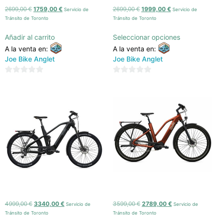
2699,00
€
1759,00
€
2699,00
€
1999,00
€
Servicio de
Servicio de
Tránsito de Toronto
Tránsito de Toronto
Añadir al carrito
Seleccionar opciones
A la venta en:
A la venta en:
Joe Bike Anglet
Joe Bike Anglet
0
0
de
de
5
5
O2Feel – Vern FS 7 Adventure
O2Feel – Vern Urban Power 7.1
4999,00
€
3340,00
€
3599,00
€
2789,00
€
Servicio de
Servicio de
Tránsito de Toronto
Tránsito de Toronto