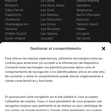
Maurice
Le Lioran
Sainte-Maxime
Briançon
Les Deux Alpes
Samoëns
Cabo Ferret
Les Gets
Seignosse
Capbreton
Les Mathes
Serre-Chevalier
Chamonix
Les Menuires
Sisteron
Champagny-en-
Les Orres
Talmont-Saint-
Vanoise
Les Rousses
Hilaire
Châtel-Guyon
Les Saisies
Urrugne
Crest-Voland
Leucate
Val Cenis
Dévoluy
Lézignan-
Val d'Isère
Dinan
Corbières
Val Thorens
Gestionar el consentimiento
Embrun
Loudenvielle
Valberg
Flumet
Luchón
Variables
Para ofrecer las mejores experiencias, utilizamos tecnologías como las
Frontignan
Luz-Saint-Sauveur
Vendays-
cookies para almacenar y/o acceder a la información del dispositivo.
Gourette
Marennes
Montalivet
Consentir estas tecnologías nos permitirá procesar datos como el
Gruisán
Marsella
Villard-de-Lans
comportamiento de navegación o los identificadores únicos en este sitio.
Hendaya
Meribel
Villarodin-Bourget
No consentir o retirar el consentimiento puede afectar negativamente a
Hossegor
Moliets-et-Mâa
ciertas características y funciones.
NUESTROS SERVICIOS
Alquiler de bicicletas
Compra de bicicleta
En poursuivant votre navigation sur le site joebike.fr, vous acceptez
Taller de bicicletas
l’utilisation de cookies. Ceux-ci nous permettent de vous proposer une
Entrega a domicilio
navigation toujours plus pertinente et de réaliser un suivi statistique de
Itinerarios en bicicleta
vos visites via Google Analytics. Google utilise également ces cookies