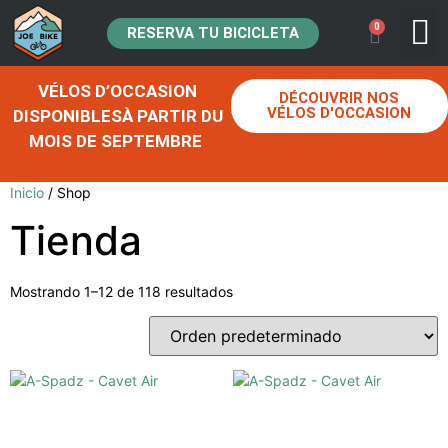
0
RESERVA TU BICICLETA
COMPRA
VÉLOS D’OCCASION
DÉCOUVRIR NOS
VÉLOS D'OCCASION
DISPONIBLESÀ PARTIR DU
MOIS DE SEPTEMBRE
Inicio
/ Shop
Tienda
Mostrando 1–12 de 118 resultados
A-Spadz – Aire de Cueva
A-Spadz – Aire de Cueva