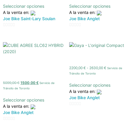
Seleccionar opciones
Seleccionar opciones
A la venta en:
A la venta en:
Joe Bike Saint-Lary Soulan
Joe Bike Anglet
0
0
de
de
5
5
Gaya – L’original Compact
CUBE AGREE SLC62 HYBRID
2200,00
€
-
2630,00
€
Servicio de
(2020)
Tránsito de Toronto
5099,00
€
1500,00
€
Servicio de
Seleccionar opciones
Tránsito de Toronto
A la venta en:
Joe Bike Anglet
Seleccionar opciones
A la venta en:
0
Joe Bike Anglet
de
5
0
de