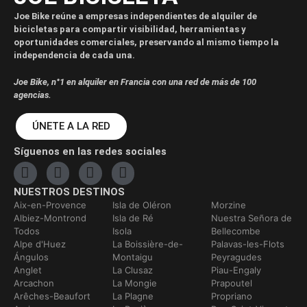
Joe Bike reúne a empresas independientes de alquiler de
bicicletas para compartir visibilidad, herramientas y
oportunidades comerciales, preservando al mismo tiempo la
independencia de cada una.
Joe Bike, n°1 en alquiler en Francia con una red de más de 100
agencias.
ÚNETE A LA RED
Síguenos en las redes sociales
NUESTROS DESTINOS
Aix-en-Provence
Isla de Oléron
Morzine
Albiez-Montrond
Isla de Ré
Nuestra Señora de
Todos
Isola
Bellecombe
Alpe d'Huez
La Boissière-de-
Palavas-les-Flots
Ángulos
Montaigu
Peyragudes
Anglet
La Clusaz
Piau-Engaly
Arcachon
La Mongie
Prapoutel
Arêches-Beaufort
La Plagne
Propriano