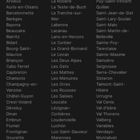
Arvieux
La Rosière
Puy-Saint-Vincent
Auris-en-Oisans
La Teste-de-Buch
Quillan
Barcelonnette
La Tranche-sur-
Saint-Jean-de-Sixt
Barèges
Mer
Saint-Lary-Soulan
Bayona
Labenne
Saint-Malo
Beaucaire
Lacanau
Saint-Martin-de-
Biarritz
Lans-en-Vercors
Belleville
Bidart
Le Corbier
Sainte-Foy-
Bourg-Saint-
Le Grand-Bornand
Tarentaise
Maurice
Le Lioran
Sainte-Maxime
Briançon
Les Deux Alpes
Samoëns
Cabo Ferret
Les Gets
Seignosse
Capbreton
Les Mathes
Serre-Chevalier
Chamonix
Les Menuires
Sisteron
Champagny-en-
Les Orres
Talmont-Saint-
Vanoise
Les Rousses
Hilaire
Châtel-Guyon
Les Saisies
Urrugne
Crest-Voland
Leucate
Val Cenis
Dévoluy
Lézignan-
Val d'Isère
Dinan
Corbières
Val Thorens
Embrun
Loudenvielle
Valberg
Flumet
Luchón
Variables
Frontignan
Luz-Saint-Sauveur
Vendays-
Gourette
Marennes
Montalivet