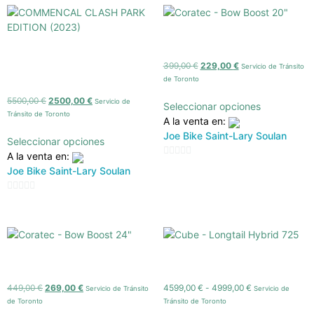
5
5
Coratec – Bow Boost 20″
COMMENCAL CLASH PARK
399,00
€
229,00
€
Servicio de Tránsito
EDITION (2023)
de Toronto
5500,00
€
2500,00
€
Servicio de
Seleccionar opciones
Tránsito de Toronto
A la venta en:
Joe Bike Saint-Lary Soulan
Seleccionar opciones
A la venta en:
0
Joe Bike Saint-Lary Soulan
de
5
0
de
5
Coratec – Bow Boost 24″
Cube – Longtail Hybrid 725
449,00
€
269,00
€
4599,00
€
-
4999,00
€
Servicio de Tránsito
Servicio de
de Toronto
Tránsito de Toronto