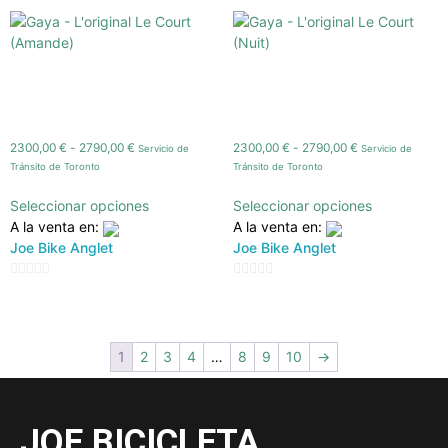
5
Gaya – L’original Le Court
Gaya – L’original Le Court
(Amande)
(Nuit)
2300,00
€
-
2790,00
€
2300,00
€
-
2790,00
€
Servicio de
Servicio de
Tránsito de Toronto
Tránsito de Toronto
Seleccionar opciones
Seleccionar opciones
A la venta en:
A la venta en:
Joe Bike Anglet
Joe Bike Anglet
0
0
de
de
5
5
1
2
3
4
…
8
9
10
→
JOE BICICLETA