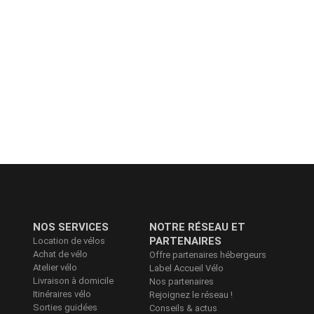
NOS SERVICES
NOTRE RÉSEAU ET
PARTENAIRES
Location de vélos
Achat de vélo
Offre partenaires hébergeurs
Atelier vélo
Label Accueil Vélo
Livraison à domicile
Nos partenaires
Itinéraires vélo
Rejoignez le réseau !
Sorties guidées
Conseils & actus