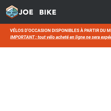
VÉLOS D’OCCASION DISPONIBLES À PARTIR DU 
IMPORTANT : tout vélo acheté en ligne ne sera expé
Fantic