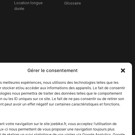
Location longue
Glossaire
durée
Gérer le consentement
les meilleures expériences, nous utilisons des technologies telles que les
 stocker et/ou accéder aux informations des appareils. Le fait de consentir
ologies nous permettra de traiter des données telles que le comportement
n ou les ID uniques sur ce site. Le fait de ne pas consentir ou de retirer son
 peut avoir un effet négatif sur certaines caractéristiques et fonctions.
nt votre navigation sur le site joebike.fr, vous acceptez l’utilisation de
ux-ci nous permettent de vous proposer une navigation toujours plus
t de réaliser un suivi statistique de vos visites via Google Analytics. Google