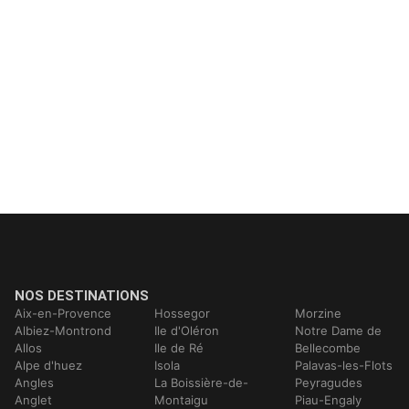
NOS DESTINATIONS
Aix-en-Provence
Hossegor
Morzine
Albiez-Montrond
Ile d'Oléron
Notre Dame de
Allos
Ile de Ré
Bellecombe
Alpe d'huez
Isola
Palavas-les-Flots
Angles
La Boissière-de-
Peyragudes
Anglet
Montaigu
Piau-Engaly