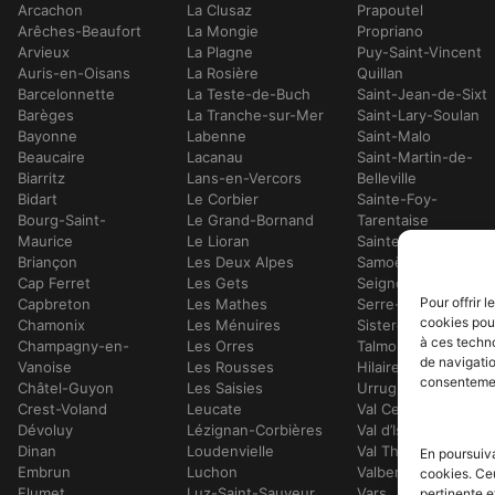
Arcachon
La Clusaz
Prapoutel
Arêches-Beaufort
La Mongie
Propriano
Arvieux
La Plagne
Puy-Saint-Vincent
Auris-en-Oisans
La Rosière
Quillan
Barcelonnette
La Teste-de-Buch
Saint-Jean-de-Sixt
Barèges
La Tranche-sur-Mer
Saint-Lary-Soulan
Bayonne
Labenne
Saint-Malo
Beaucaire
Lacanau
Saint-Martin-de-
Biarritz
Lans-en-Vercors
Belleville
Bidart
Le Corbier
Sainte-Foy-
Bourg-Saint-
Le Grand-Bornand
Tarentaise
Maurice
Le Lioran
Sainte-Maxime
Briançon
Les Deux Alpes
Samoëns
Cap Ferret
Les Gets
Seignosse
Pour offrir 
Capbreton
Les Mathes
Serre-Chevalier
cookies pour
Chamonix
Les Ménuires
Sisteron
à ces techn
Champagny-en-
Les Orres
Talmont-Saint-
de navigatio
Vanoise
Les Rousses
Hilaire
consentement
Châtel-Guyon
Les Saisies
Urrugne
Crest-Voland
Leucate
Val Cenis
Dévoluy
Lézignan-Corbières
Val d’Isère
Dinan
Loudenvielle
Val Thorens
En poursuiva
Embrun
Luchon
Valberg
cookies. Ce
Flumet
Luz-Saint-Sauveur
Vars
pertinente e