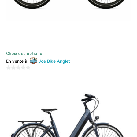
O2Feel – Vern Urban Power 7.1
3599,00
€
2789,00
€
TTC
Choix des options
En vente à:
Joe Bike Anglet
0
sur
5