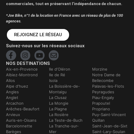
commerciales, tout en préservant l’indépendance de chacun.
*Joe Bike, n°1 de la location en France avec un réseau de plus de 100
agences.
REJOIGNEZ LE RÉSEAU
Suivez-nous sur les réseaux sociaux
NOS DESTINATIONS
Aix-en-Provence
Ile d'Oléron
Morzine
Albiez-Montrond
Ile de Ré
Notre Dame de
Allos
Isola
Bellecombe
Alpe d'huez
La Boissière-de-
Palavas-les-Flots
Angles
Montaigu
Peyragudes
Anglet
La Clusaz
Piau-Engaly
Arcachon
La Mongie
Prapoutel
Arêches-Beaufort
La Plagne
Propriano
Arvieux
La Rosière
Puy-Saint-Vincent
Auris-en-Oisans
La Teste-de-Buch
Quillan
Barcelonnette
La Tranche-sur-
Saint-Jean-de-Sixt
Barèges
Mer
Saint-Lary-Soulan