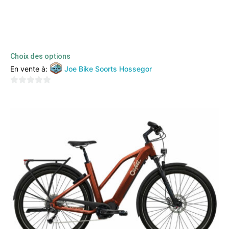
Orbea – Vector
1530,00
€
1099,00
€
TTC
Choix des options
En vente à:
Joe Bike Soorts Hossegor
0
sur
5