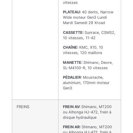
vitesses
PLATEAU:
40 dents, Narrow
Wide moteur Gen3 Lundi
Mardi Samedi 28 Xroad
CASSETTE:
Sunrace, CSMS2,
10 vitesses, 11-42
CHAÎNE:
KMC, X10, 10
vitesses, 120 maillons
MANETTE:
Shimano, Deore,
SL-M4100-R, 10 vitesses
PÉDALIER:
Moustache,
aluminium, 170mm moteur
Gen3
FREINS
FREIN AV:
Shimano, MT200
ou Alhonga HJ-472, frein à
disque hydraulique
FREIN AR:
Shimano, MT200
ou Alhonga HJ-472, frein à