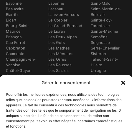
Bayonne
Labenne
Saint-Malo
Beaucaire
Lacanau
Saint-Martin-de-
Biarritz
Lans-en-Vercors
Belleville
Bidart
Le Corbier
Sainte-Foy-
Bourg-Saint-
Le Grand-Bornand
Tarentaise
Maurice
Le Lioran
Sainte-Maxime
Briançon
Les Deux Alpes
Samoëns
Cap Ferret
Les Gets
Seignosse
Capbreton
Les Mathes
Serre-Chevalier
Chamonix
Les Ménuires
Sisteron
Champagny-en-
Les Orres
Talmont-Saint-
Vanoise
Les Rousses
Hilaire
Châtel-Guyon
Les Saisies
Urrugne
Crest-Voland
Leucate
Val Cenis
Dévoluy
Lézignan-
Val d’Isère
Gérer le consentement
Dinan
Corbières
Val Thorens
Embrun
Loudenvielle
Valberg
Pour offrir les meilleures expériences, nous utilisons des technologies
Flumet
Luchon
Vars
telles que les cookies pour stocker et/ou accéder aux informations des
Frontignan
Luz-Saint-Sauveur
Vendays-
appareils. Le fait de consentir à ces technologies nous permettra de
Gourette
Marennes
Montalivet
traiter des données telles que le comportement de navigation ou les ID
Gruissan
Marseille
Villard-de-Lans
uniques sur ce site. Le fait de ne pas consentir ou de retirer son
Hendaye
Méribel
Villarodin-Bourget
consentement peut avoir un effet négatif sur certaines caractéristiques
et fonctions.
Hossegor
Moliets-et-Mâa