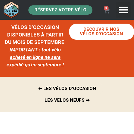
0
RÉSERVEZ VOTRE VÉLO
VÉLOS D’OCCASION
DÉCOUVRIR NOS
VÉLOS D'OCCASION
DISPONIBLES À PARTIR
DU MOIS DE SEPTEMBRE
IMPORTANT : tout vélo
acheté en ligne ne sera
expédié qu’en septembre !
⬅︎ LES VÉLOS D'OCCASION
LES VÉLOS NEUFS ➡︎