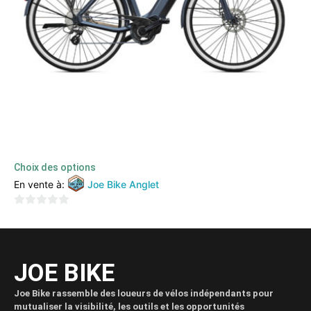
O2Feel – iSwan 6
2699,00
€
1999,00
€
TTC
Choix des options
En vente à:
Joe Bike Anglet
0
sur
5
JOE BIKE
Joe Bike rassemble des loueurs de vélos indépendants pour
mutualiser la visibilité, les outils et les opportunités