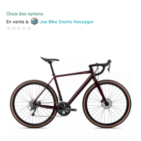
3999,00
€
2999,00
€
TTC
Choix des options
En vente à:
Joe Bike Soorts Hossegor
0
sur
5