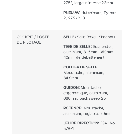
27.5″, largeur interne 23mm
PNEU AV:
Hutchinson, Python
2, 27.5×2.10
COCKPIT / POSTE
SELLE:
Selle Royal, Shadow+
DE PILOTAGE
TIGE DE SELLE:
Suspendue,
aluminium, 31.6mm, 350mm,
40mm de débattement
COLLIER DE SELLE:
Moustache, aluminium,
34.9mm
GUIDON:
Moustache,
ergonomique, aluminium,
680mm, backsweep 25°
POTENCE:
Moustache,
aluminium, réglable, 90mm
JEU DE DIRECTION:
FSA, No
57B-1