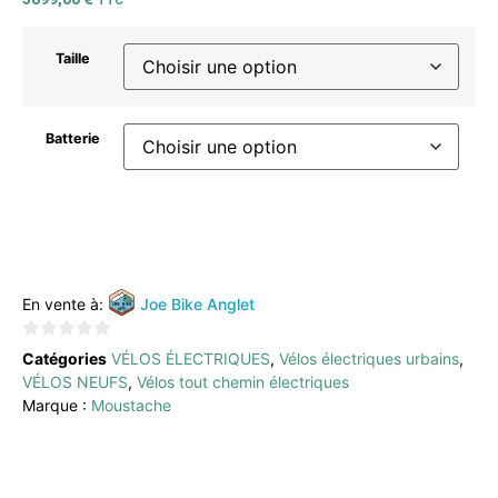
TTC
Taille
Batterie
AJOUTER AU PANIER
En vente à:
Joe Bike Anglet
0
Catégories
VÉLOS ÉLECTRIQUES
,
Vélos électriques urbains
,
sur
VÉLOS NEUFS
,
Vélos tout chemin électriques
5
Marque :
Moustache