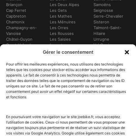
Briançon
Les Deux Alpes
Samoëns
Cap Ferret
Les Gets
Seignosse
Capbreton
Les Mathes
Serre-Chevalier
Chamonix
Les Ménuires
Sisteron
Champagny-en-
Les Orres
Talmont-Saint-
Vanoise
Les Rousses
Hilaire
Châtel-Guyon
Les Saisies
Urrugne
Crest-Voland
Leucate
Val Cenis
Dévoluy
Lézignan-
Val d’Isère
Gérer le consentement
Dinan
Corbières
Val Thorens
Embrun
Loudenvielle
Valberg
Pour offrir les meilleures expériences, nous utilisons des technologies
Flumet
Luchon
Vars
telles que les cookies pour stocker et/ou accéder aux informations des
Frontignan
Luz-Saint-Sauveur
Vendays-
appareils. Le fait de consentir à ces technologies nous permettra de
Gourette
Marennes
Montalivet
traiter des données telles que le comportement de navigation ou les ID
Gruissan
Marseille
Villard-de-Lans
uniques sur ce site. Le fait de ne pas consentir ou de retirer son
Hendaye
Méribel
Villarodin-Bourget
consentement peut avoir un effet négatif sur certaines caractéristiques
Hossegor
Moliets-et-Mâa
et fonctions.
NOS SERVICES
Location de vélos
Achat de vélo
En poursuivant votre navigation sur le site joebike.fr, vous acceptez
Atelier vélo
l’utilisation de cookies. Ceux-ci nous permettent de vous proposer une
Livraison à domicile
navigation toujours plus pertinente et de réaliser un suivi statistique de
Itinéraires vélo
vos visites via Google Analytics. Google utilise également ces cookies