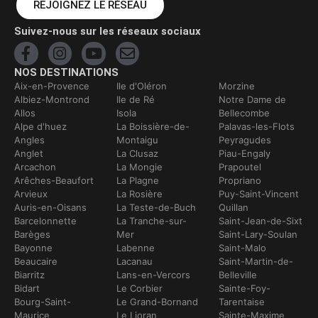
REJOIGNEZ LE RÉSEAU
Suivez-nous sur les réseaux sociaux
NOS DESTINATIONS
Aix-en-Provence
Ile d'Oléron
Morzine
Albiez-Montrond
Ile de Ré
Notre Dame de
Allos
Isola
Bellecombe
Alpe d'huez
La Boissière-de-
Palavas-les-Flots
Angles
Montaigu
Peyragudes
Anglet
La Clusaz
Piau-Engaly
Arcachon
La Mongie
Prapoutel
Arêches-Beaufort
La Plagne
Propriano
Arvieux
La Rosière
Puy-Saint-Vincent
Auris-en-Oisans
La Teste-de-Buch
Quillan
Barcelonnette
La Tranche-sur-
Saint-Jean-de-Sixt
Barèges
Mer
Saint-Lary-Soulan
Bayonne
Labenne
Saint-Malo
Beaucaire
Lacanau
Saint-Martin-de-
Biarritz
Lans-en-Vercors
Belleville
Bidart
Le Corbier
Sainte-Foy-
Bourg-Saint-
Le Grand-Bornand
Tarentaise
Maurice
Le Lioran
Sainte-Maxime