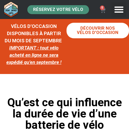
0
RÉSERVEZ VOTRE VÉLO
VÉLOS D’OCCASION
DÉCOUVRIR NOS
VÉLOS D'OCCASION
DISPONIBLES À PARTIR
DU MOIS DE SEPTEMBRE
IMPORTANT : tout vélo
acheté en ligne ne sera
expédié qu’en septembre !
Qu’est ce qui influence
la durée de vie d’une
batterie de vélo