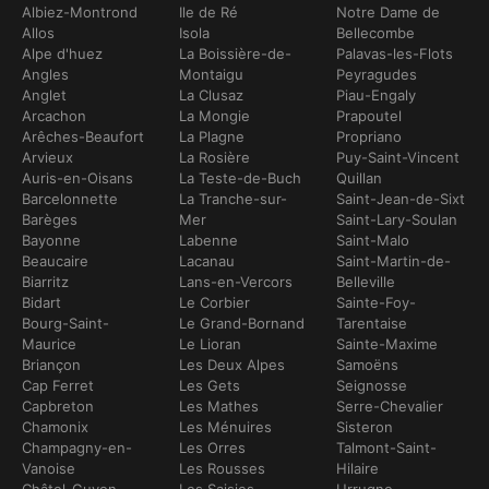
Albiez-Montrond
Ile de Ré
Notre Dame de
Allos
Isola
Bellecombe
Alpe d'huez
La Boissière-de-
Palavas-les-Flots
Angles
Montaigu
Peyragudes
Anglet
La Clusaz
Piau-Engaly
Arcachon
La Mongie
Prapoutel
Arêches-Beaufort
La Plagne
Propriano
Arvieux
La Rosière
Puy-Saint-Vincent
Auris-en-Oisans
La Teste-de-Buch
Quillan
Barcelonnette
La Tranche-sur-
Saint-Jean-de-Sixt
Barèges
Mer
Saint-Lary-Soulan
Bayonne
Labenne
Saint-Malo
Beaucaire
Lacanau
Saint-Martin-de-
Biarritz
Lans-en-Vercors
Belleville
Bidart
Le Corbier
Sainte-Foy-
Bourg-Saint-
Le Grand-Bornand
Tarentaise
Maurice
Le Lioran
Sainte-Maxime
Briançon
Les Deux Alpes
Samoëns
Cap Ferret
Les Gets
Seignosse
Capbreton
Les Mathes
Serre-Chevalier
Chamonix
Les Ménuires
Sisteron
Champagny-en-
Les Orres
Talmont-Saint-
Vanoise
Les Rousses
Hilaire
Châtel-Guyon
Les Saisies
Urrugne