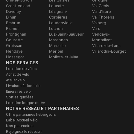
Crest-Voland
Leucate
Val Cenis
Dévoluy
Lézignan-
Val d’Isère
Dinan
Corbières
Val Thorens
Embrun
Loudenvielle
Valberg
Flumet
Luchon
Vars
Frontignan
Luz-Saint-Sauveur
Vendays-
Gourette
Marennes
Montalivet
Gruissan
Marseille
Villard-de-Lans
Hendaye
Méribel
Villarodin-Bourget
Hossegor
Moliets-et-Mâa
NOS SERVICES
Location de vélos
Achat de vélo
Atelier vélo
Livraison à domicile
Itinéraires vélo
Sorties guidées
Location longue durée
NOTRE RÉSEAU ET PARTENAIRES
Offre partenaires hébergeurs
Label Accueil Vélo
Nos partenaires
Rejoignez le réseau !