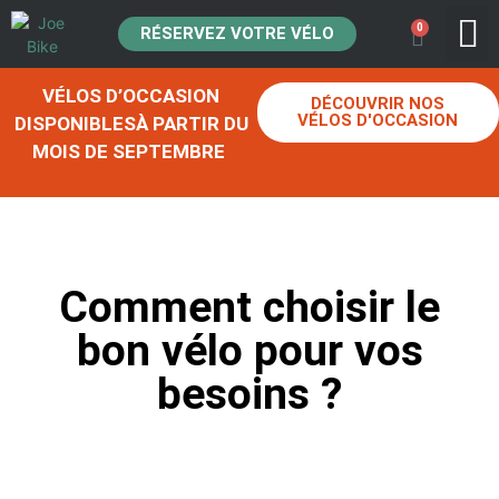
0
RÉSERVEZ VOTRE VÉLO
ACHAT DE
VÉLOS D’OCCASION
DÉCOUVRIR NOS
VÉLOS D'OCCASION
DISPONIBLESÀ PARTIR DU
MOIS DE SEPTEMBRE
Comment choisir le
bon vélo pour vos
besoins ?