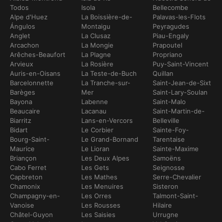
Todos
Isola
Bellecombe
Alpe d'Huez
La Boissière-de-
Palavas-les-Flots
Ángulos
Montaigu
Peyragudes
Anglet
La Clusaz
Piau-Engaly
Arcachon
La Mongie
Prapoutel
Arêches-Beaufort
La Plagne
Propriano
Arvieux
La Rosière
Puy-Saint-Vincent
Auris-en-Oisans
La Teste-de-Buch
Quillan
Barcelonnette
La Tranche-sur-
Saint-Jean-de-Sixt
Barèges
Mer
Saint-Lary-Soulan
Bayona
Labenne
Saint-Malo
Beaucaire
Lacanau
Saint-Martin-de-
Biarritz
Lans-en-Vercors
Belleville
Bidart
Le Corbier
Sainte-Foy-
Bourg-Saint-
Le Grand-Bornand
Tarentaise
Maurice
Le Lioran
Sainte-Maxime
Briançon
Les Deux Alpes
Samoëns
Cabo Ferret
Les Gets
Seignosse
Capbreton
Les Mathes
Serre-Chevalier
Chamonix
Les Menuires
Sisteron
Champagny-en-
Les Orres
Talmont-Saint-
Vanoise
Les Rousses
Hilaire
Châtel-Guyon
Les Saisies
Urrugne