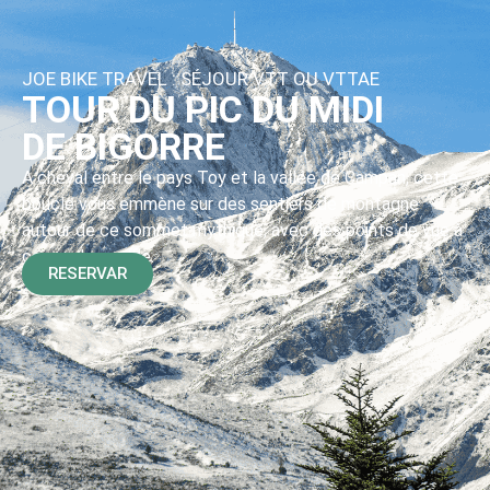
JOE BIKE TRAVEL : SÉJOUR VTT OU VTTAE
TOUR DU PIC DU MIDI
DE BIGORRE
A cheval entre le pays Toy et la vallée de Campan, cette
boucle vous emmène sur des sentiers de montagne
autour de ce sommet mythique, avec des points de vue à
couper le souffle.
RESERVAR