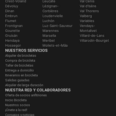
Crest-Voland
Leucate
Val Cenis
Dévoluy
Lézignan-
Val d'Isère
Dinan
Corbières
Val Thorens
Embrun
Loudenvielle
Valberg
Flumet
Luchón
Variables
Frontignan
Luz-Saint-Sauveur
Vendays-
Gourette
Marennes
Montalivet
Gruisán
Marsella
Villard-de-Lans
Hendaya
Meribel
Villarodin-Bourget
Hossegor
Moliets-et-Mâa
NUESTROS SERVICIOS
Alquiler de bicicletas
Compra de bicicleta
Taller de bicicletas
Entrega a domicilio
Itinerarios en bicicleta
Salidas guiadas
Alquiler de larga duración
NUESTRA RED Y COLABORADORES
Oferta de socios anfitriones
Inicio Bicicleta
Nuestros socios
¡Únete a la red!
Consejos y noticias