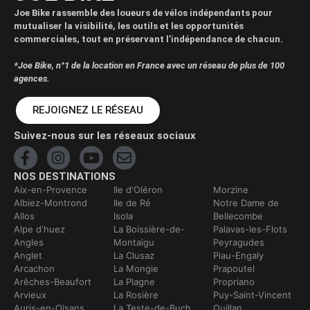
Joe Bike rassemble des loueurs de vélos indépendants pour
mutualiser la visibilité, les outils et les opportunités
commerciales, tout en préservant l’indépendance de chacun.
*Joe Bike, n°1 de la location en France avec un réseau de plus de 100
agences.
REJOIGNEZ LE RÉSEAU
Suivez-nous sur les réseaux sociaux
NOS DESTINATIONS
Aix-en-Provence
Ile d'Oléron
Morzine
Albiez-Montrond
Ile de Ré
Notre Dame de
Allos
Isola
Bellecombe
Alpe d'huez
La Boissière-de-
Palavas-les-Flots
Angles
Montaigu
Peyragudes
Anglet
La Clusaz
Piau-Engaly
Arcachon
La Mongie
Prapoutel
Arêches-Beaufort
La Plagne
Propriano
Arvieux
La Rosière
Puy-Saint-Vincent
Auris-en-Oisans
La Teste-de-Buch
Quillan