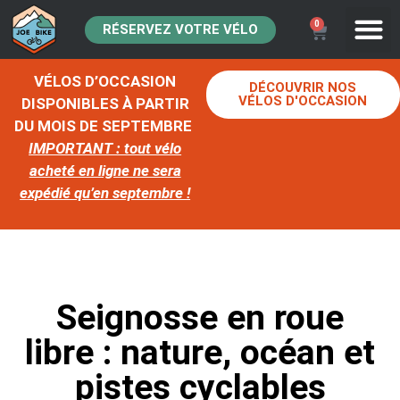
0
RÉSERVEZ VOTRE VÉLO
VÉLOS D’OCCASION
DÉCOUVRIR NOS
VÉLOS D'OCCASION
DISPONIBLES À PARTIR
DU MOIS DE SEPTEMBRE
IMPORTANT : tout vélo
acheté en ligne ne sera
expédié qu’en septembre !
Seignosse en roue
libre : nature, océan et
pistes cyclables