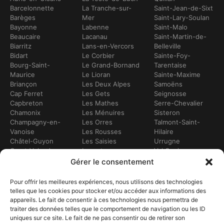
Barcelonnette
La Tranche-sur-
Saint-Jean-de-Sixt
Barèges
Mer
Saint-Lary-Soulan
Bayonne
Labenne
Saint-Malo
Beaucaire
Lacanau
Saint-Martin-de-
Biarritz
Lans-en-Vercors
Belleville
Bidart
Le Corbier
Sainte-Foy-
Bourg-Saint-
Le Grand-Bornand
Tarentaise
Maurice
Le Lioran
Sainte-Maxime
Briançon
Les Deux Alpes
Samoëns
Cap Ferret
Les Gets
Seignosse
Capbreton
Les Mathes
Serre-Chevalier
Chamonix
Les Ménuires
Sisteron
Champagny-en-
Les Orres
Talmont-Saint-
Vanoise
Les Rousses
Hilaire
Châtel-Guyon
Les Saisies
Urrugne
Crest-Voland
Leucate
Val Cenis
Dévoluy
Lézignan-
Val d’Isère
Gérer le consentement
Dinan
Corbières
Val Thorens
Embrun
Loudenvielle
Valberg
Pour offrir les meilleures expériences, nous utilisons des technologies
Flumet
Luchon
Vars
telles que les cookies pour stocker et/ou accéder aux informations des
Frontignan
Luz-Saint-Sauveur
Vendays-
appareils. Le fait de consentir à ces technologies nous permettra de
Gourette
Marennes
Montalivet
traiter des données telles que le comportement de navigation ou les ID
Gruissan
Marseille
Villard-de-Lans
uniques sur ce site. Le fait de ne pas consentir ou de retirer son